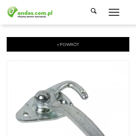
« POWRÓT