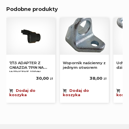
Podobne produkty
7/13 ADAPTER Z
Wspornik naścienny z
Uchwy
GNIAZDA 7PIN NA
jednym otworem
dział
WTYCZKĘ 13PIN
30,00
38,00
zł
zł
Dodaj do
Dodaj do
Do
koszyka
koszyka
koszy