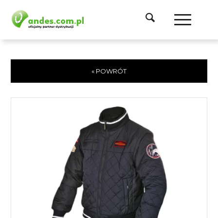
« POWRÓT