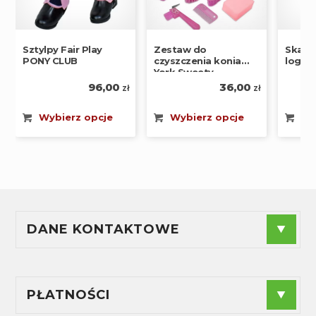
Zestaw do
Skarp
Sztylpy Fair Play
czyszczenia konia
logo
PONY CLUB
York Sweety
36,00
96,00
zł
zł
Wybierz opcje
Wy
Wybierz opcje
DANE KONTAKTOWE
F.P.H.U."ANDES" - Agnieszka Radzioch
NIP
: 574-188-44-89
Sprzedaż:
+48 880 240 955
PŁATNOŚCI
Serwis:
+48 889 842 104
ul. Brzozowa 8, 42-160 Krzepice