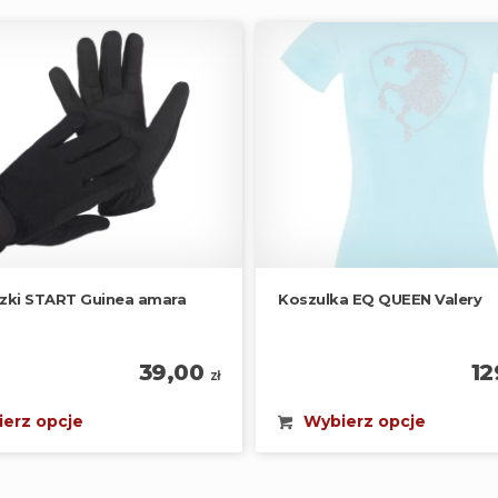
zki START Guinea amara
Koszulka EQ QUEEN Valery
39,00
12
zł
erz opcje
Wybierz opcje