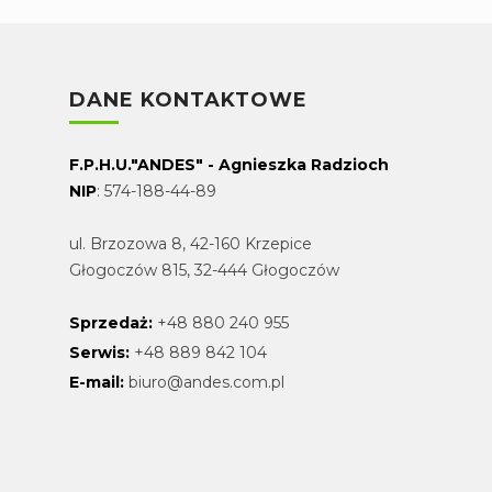
DANE KONTAKTOWE
F.P.H.U."ANDES" - Agnieszka Radzioch
NIP
: 574-188-44-89
ul. Brzozowa 8, 42-160 Krzepice
Głogoczów 815, 32-444 Głogoczów
Sprzedaż:
+48 880 240 955
Serwis:
+48 889 842 104
E-mail:
biuro@andes.com.pl