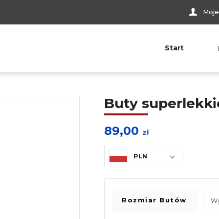
Moje
Start
Buty superlekki
89,00
zł
PLN
Rozmiar Butów