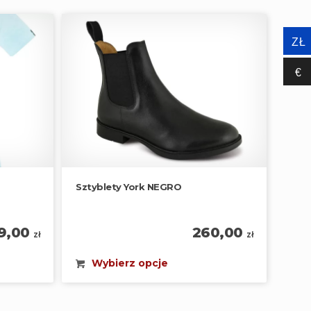
ZŁ
€‎
Sztyblety York NEGRO
9,00
260,00
zł
zł
Wybierz opcje