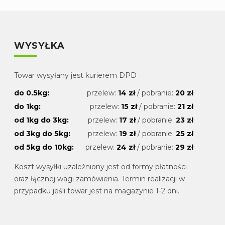
WYSYŁKA
Towar wysyłany jest kurierem DPD
do 0.5kg:
przelew:
14 zł
/ pobranie:
20 zł
do 1kg:
przelew:
15 zł
/ pobranie:
21 zł
od 1kg do 3kg:
przelew:
17 zł
/ pobranie:
23 zł
od 3kg do 5kg:
przelew:
19 zł
/ pobranie:
25 zł
od 5kg do 10kg:
przelew:
24 zł
/ pobranie:
29 zł
Koszt wysyłki uzależniony jest od formy płatności
oraz łącznej wagi zamówienia. Termin realizacji w
przypadku jeśli towar jest na magazynie 1-2 dni.