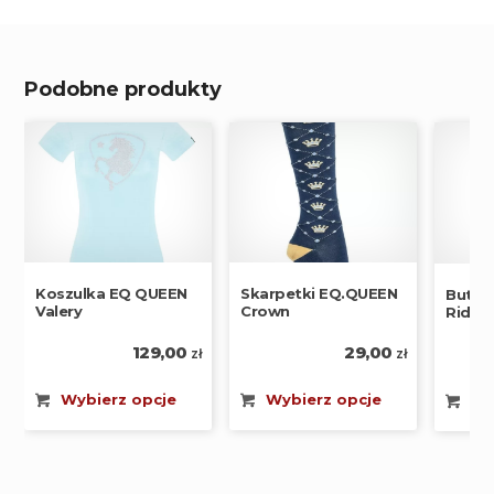
Podobne produkty
Koszulka EQ QUEEN
Skarpetki EQ.QUEEN
Buty 
Valery
Crown
Ridin
129,00
29,00
zł
zł
Wybierz opcje
Wybierz opcje
Wy