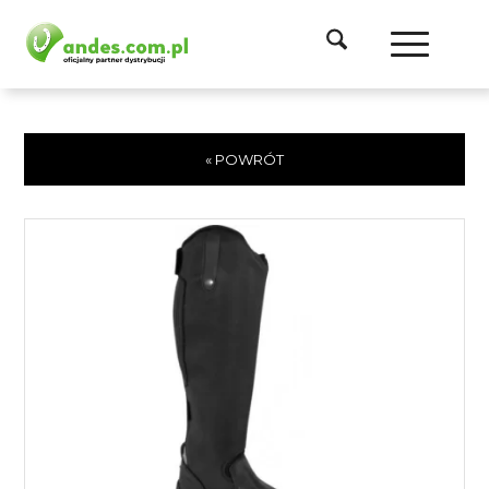
« POWRÓT