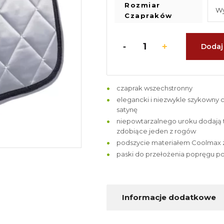
Rozmiar
Czapraków
Dodaj
czaprak wszechstronny
elegancki i niezwykle szykowny
satynę
niepowtarzalnego uroku dodają t
zdobiące jeden z rogów
podszycie materiałem Coolmax z
paski do przełożenia popręgu po
Informacje dodatkowe