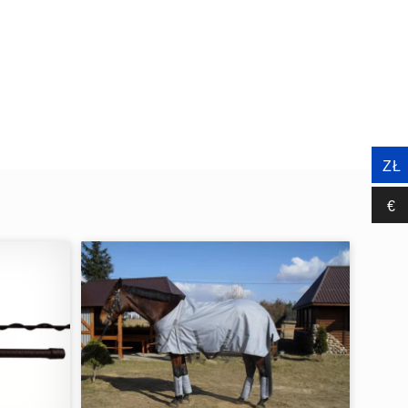
ZŁ
€‎