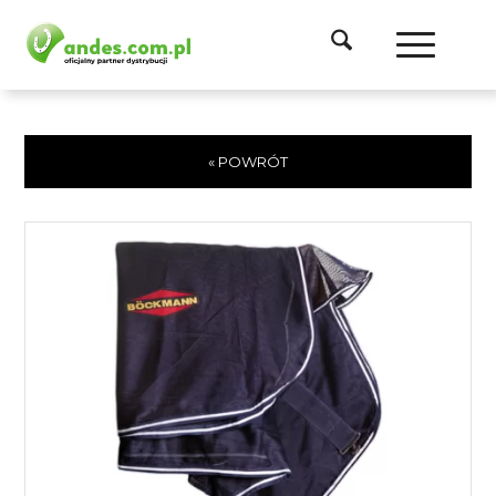
« POWRÓT