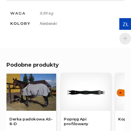
WAGA
9,99 kg
KOLORY
Niebieski
ZŁ
Podobne produkty
Derka padokowa AS-
Popręg Api
Kopys
6-D
profilowany