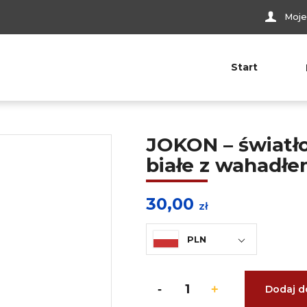
Moje
Start
JOKON – światł
białe z wahadł
30,00
zł
PLN
Dodaj d