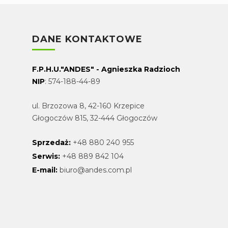
DANE KONTAKTOWE
F.P.H.U."ANDES" - Agnieszka Radzioch
NIP
: 574-188-44-89
ul. Brzozowa 8, 42-160 Krzepice
Głogoczów 815, 32-444 Głogoczów
Sprzedaż:
+48 880 240 955
Serwis:
+48 889 842 104
E-mail:
biuro@andes.com.pl