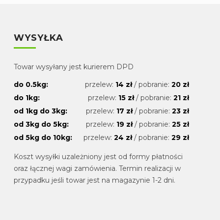
WYSYŁKA
Towar wysyłany jest kurierem DPD
do 0.5kg:
przelew:
14 zł
/ pobranie:
20 zł
do 1kg:
przelew:
15 zł
/ pobranie:
21 zł
od 1kg do 3kg:
przelew:
17 zł
/ pobranie:
23 zł
od 3kg do 5kg:
przelew:
19 zł
/ pobranie:
25 zł
od 5kg do 10kg:
przelew:
24 zł
/ pobranie:
29 zł
Koszt wysyłki uzależniony jest od formy płatności
oraz łącznej wagi zamówienia. Termin realizacji w
przypadku jeśli towar jest na magazynie 1-2 dni.