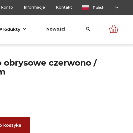
 konto
Informacje
Kontakt
Polish
Nowości
Produkty
o obrysowe czerwono /
em
o koszyka