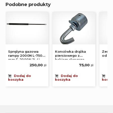
Podobne produkty
Koncówka drążka
Sprężyna gazowa
Zesta
piersiowego z
rampy 2000N L-750
od pr
hakiem skręcana
mm F-2000N 2i-4i
75,00
250,00
zł
zł
Dodaj do
Dodaj do
Do
koszyka
koszyka
koszy