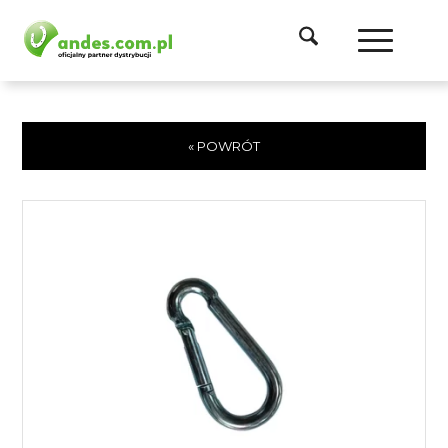
« POWRÓT