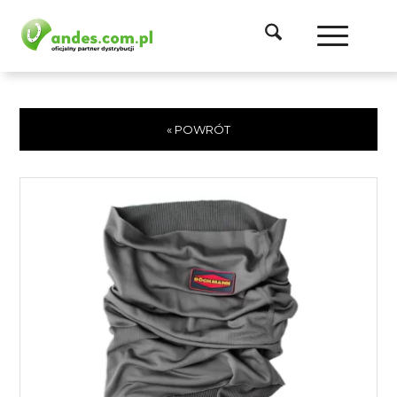
« POWRÓT