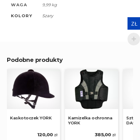
WAGA
9,99 kg
KOLORY
Szary
ZŁ
Podobne produkty
Kaskotoczek YORK
Kamizelka ochronna
Sztybl
YORK
DASL
120,00
385,00
zł
zł