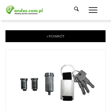
« POWRÓT