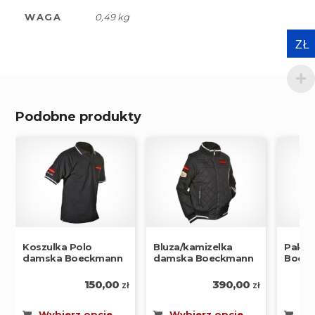
WAGA
0,49 kg
ZŁ
Podobne produkty
Koszulka Polo
Bluza/kamizelka
Paka 
damska Boeckmann
damska Boeckmann
Boec
150,00
390,00
zł
zł
Wybierz opcje
Wybierz opcje
Do