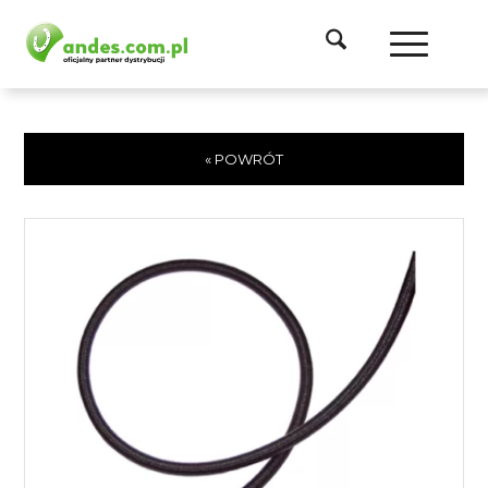
« POWRÓT