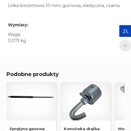
Linka brezentowa 10 mm, gumowa, elastyczna, czarna
Wymiary:
ZŁ
Waga:
0,073 kg
Podobne produkty
Koncówka drążka
Moco
Sprężyna gazowa