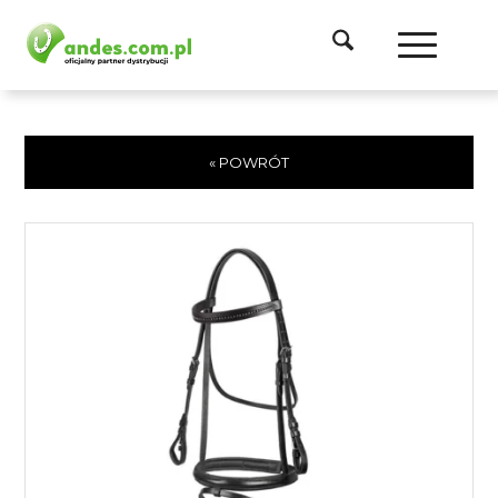
« POWRÓT