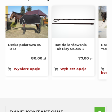
Pomoc
Derka polarowa AS-
Bat do lonżowania
YORK
10-D
Fair Play SIGMA-2
80,00
77,00
zł
zł
Do
Wybierz opcje
Wybierz opcje
koszy