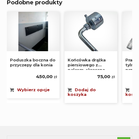
Podobne produkty
Końcówka drążka
Prawe
Poduszka boczna do
piersiowego z
tylnej
przyczepy dla konia
palcem, skręcana
przyc
75,00
450,00
zł
zł
Dodaj do
Do
Wybierz opcje
koszyka
koszy