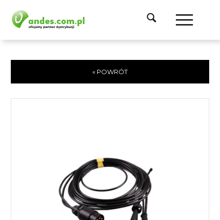
« POWRÓT