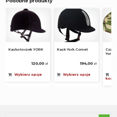
Podobne produkty
Czapk
Kaskotoczek YORK
Kask York Comet
York 
120,00
194,00
zł
zł
Do
Wybierz opcje
Wybierz opcje
koszy