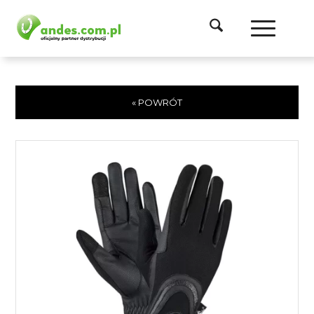
« POWRÓT