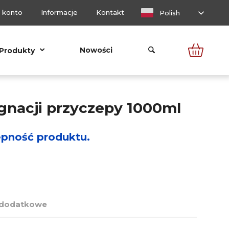
 konto
Informacje
Kontakt
Polish
Nowości
Produkty
ęgnacji przyczepy 1000ml
ępność produktu.
 dodatkowe