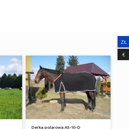
ZŁ
€‎
Derka polarowa AS-10-D