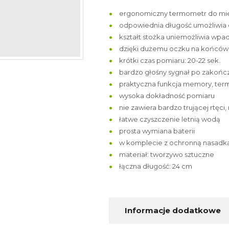
ergonomiczny termometr do mie
odpowiednia długość umożliwia
kształt stożka uniemożliwia wpa
dzięki dużemu oczku na końców
krótki czas pomiaru: 20-22 sek.
bardzo głośny sygnał po zakońc
praktyczna funkcja memory, ter
wysoka dokładność pomiaru
nie zawiera bardzo trującej rtęci
łatwe czyszczenie letnią wodą
prosta wymiana baterii
w komplecie z ochronną nasadk
materiał: tworzywo sztuczne
łączna długość: 24 cm
Informacje dodatkowe