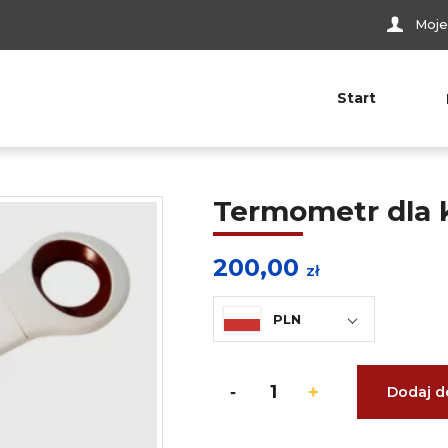
Moje
Start
Termometr dla
200,00
zł
PLN
Dodaj d