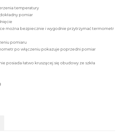
rzenia temperatury
 dokładny pomiar
dnięcie
ce można bezpiecznie i wygodnie przytrzymać termometr
zeniu pomiaru
mometr po włączeniu pokazuje poprzedni pomiar
, nie posiada łatwo kruszącej się obudowy ze szkła
ą