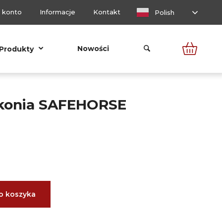
 konto
Informacje
Kontakt
Polish
Nowości
Produkty
 konia SAFEHORSE
o koszyka