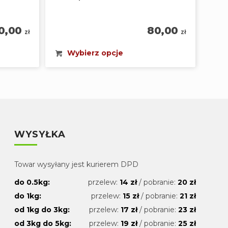
30,00
80,00
zł
zł
Wybierz opcje
WYSYŁKA
Towar wysyłany jest kurierem DPD
do 0.5kg:
przelew:
14 zł
/ pobranie:
20 zł
do 1kg:
przelew:
15 zł
/ pobranie:
21 zł
od 1kg do 3kg:
przelew:
17 zł
/ pobranie:
23 zł
od 3kg do 5kg:
przelew:
19 zł
/ pobranie:
25 zł