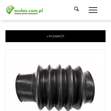
« POWRÓT