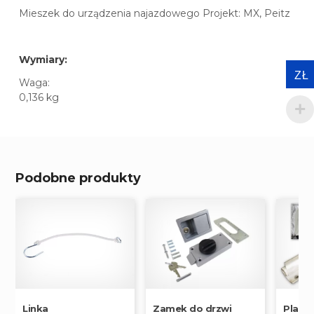
Mieszek do urządzenia najazdowego Projekt: MX, Peitz
Wymiary:
ZŁ
Waga:
0,136 kg
Podobne produkty
Linka
Zamek do drzwi
Pland