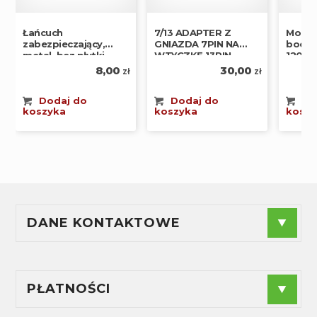
Łańcuch
7/13 ADAPTER Z
Mocow
zabezpieczający,
GNIAZDA 7PIN NA
boczne
metal, bez płytki
WTYCZKĘ 13PIN
120x
8,00
30,00
zł
zł
Dodaj do
Dodaj do
Do
koszyka
koszyka
koszy
DANE KONTAKTOWE
F.P.H.U."ANDES" - Agnieszka Radzioch
NIP
: 574-188-44-89
Sprzedaż:
+48 880 240 955
PŁATNOŚCI
Serwis:
+48 889 842 104
ul. Brzozowa 8, 42-160 Krzepice