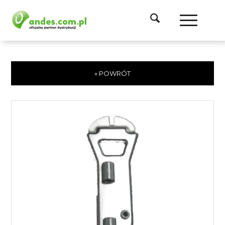
« POWRÓT