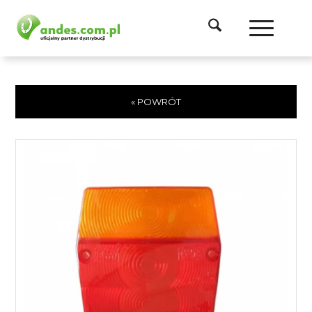
« POWRÓT