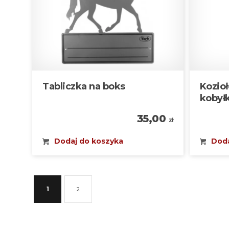
Tabliczka na boks
Kozio
kobył
35,00
zł
Dodaj do koszyka
Doda
1
2