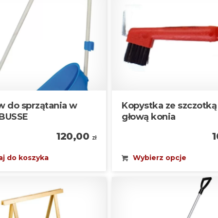
w do sprzątania w
Kopystka ze szczotką 
i BUSSE
głową konia
120,00
zł
j do koszyka
Wybierz opcje