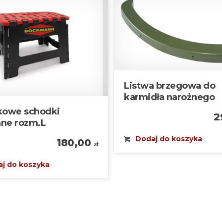
Listwa brzegowa do
karmidła narożnego
ikowe schodki
2
ane rozm.L
Dodaj do koszyka
180,00
zł
j do koszyka