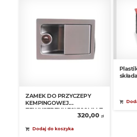
Plast
skład
ZAMEK DO PRZYCZEPY
Doda
KEMPINGOWEJ
ZEWNĘTRZNY 70X100MM Z
320,00
2 KLUCZAMI
zł
Dodaj do koszyka