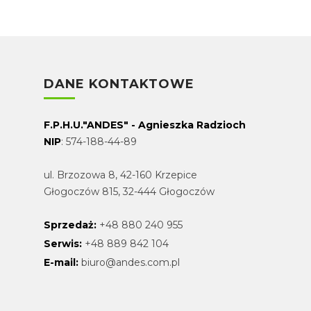
DANE KONTAKTOWE
F.P.H.U."ANDES" - Agnieszka Radzioch
NIP
: 574-188-44-89
ul. Brzozowa 8, 42-160 Krzepice
Głogoczów 815, 32-444 Głogoczów
Sprzedaż:
+48 880 240 955
Serwis:
+48 889 842 104
E-mail:
biuro@andes.com.pl