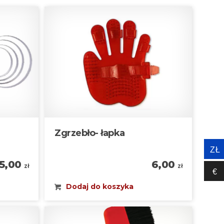
Zgrzebło- łapka
ZŁ
5,00
6,00
zł
zł
€‎
Dodaj do koszyka