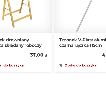
łek drewniany
Trzonek V-Plast alum
ka składany,roboczy
czarna rączka 115cm
37,00
4
zł
j do koszyka
Dodaj do koszyka