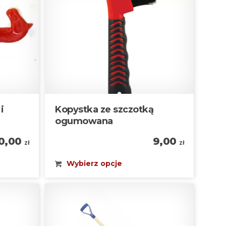
i
Kopystka ze szczotką
ogumowana
10,00
9,00
zł
zł
Wybierz opcje