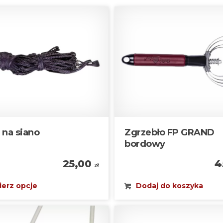
 na siano
Zgrzebło FP GRAND
bordowy
25,00
4
zł
erz opcje
Dodaj do koszyka