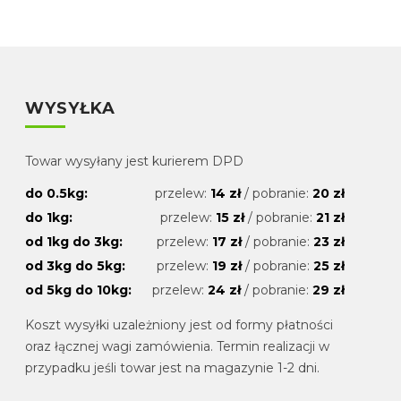
WYSYŁKA
Towar wysyłany jest kurierem DPD
do 0.5kg:
przelew:
14 zł
/ pobranie:
20 zł
do 1kg:
przelew:
15 zł
/ pobranie:
21 zł
od 1kg do 3kg:
przelew:
17 zł
/ pobranie:
23 zł
od 3kg do 5kg:
przelew:
19 zł
/ pobranie:
25 zł
od 5kg do 10kg:
przelew:
24 zł
/ pobranie:
29 zł
Koszt wysyłki uzależniony jest od formy płatności
oraz łącznej wagi zamówienia. Termin realizacji w
przypadku jeśli towar jest na magazynie 1-2 dni.