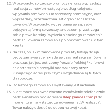
W przypadku sprzedaży promocyjnej oraz wyprzedaży,
realizacja zamówień następuje według kolejności
wpływania zamówień. Do sprzedaży promocyjnej oraz
wyprzedaży, przeznaczona jest ograniczona liczba
towarów. W przypadku wyczerpania się zapasów
objętych tą formą sprzedaży, andes.com.pl zastrzega
sobie prawo korekty i wysłania niepełnego zamówienia
bądź anulowania zamówienia po poinformowaniu o tym
klienta.
Na czas, po jakim zamówione produkty trafiają do rąk
osoby zamawiającej, składa się czas realizacji zamówienia
oraz czas, jaki jest potrzebny Poczcie Polskiej / kurierowi
na dostarczenie przesyłki pod wskazany przez
Kupującego adres, przy czym uwzględniane są tu tylko
dni robocze.
Do każdego zamówienia wystawiany jest rachunek.
Klient może anulować złożone zamówienie telefonicznie
bądź e-mailowo pod adresem
sklep@andes.com.pl
do
momentu zmiany statusu zamówienia na „W realizacji”.
Towar należy odesłać do sklepu na swój koszt.