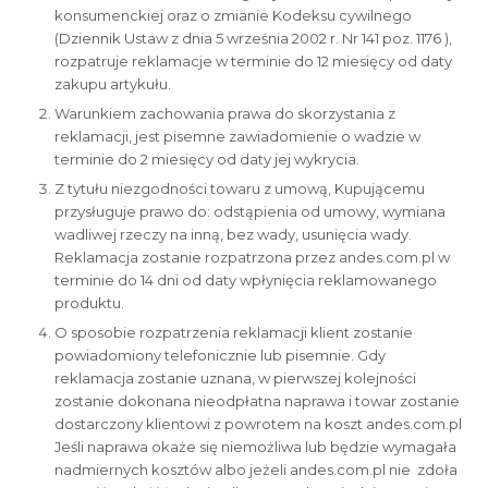
konsumenckiej oraz o zmianie Kodeksu cywilnego
(Dziennik Ustaw z dnia 5 września 2002 r. Nr 141 poz. 1176 ),
rozpatruje reklamacje w terminie do 12 miesięcy od daty
zakupu artykułu.
Warunkiem zachowania prawa do skorzystania z
reklamacji, jest pisemne zawiadomienie o wadzie w
terminie do 2 miesięcy od daty jej wykrycia.
Z tytułu niezgodności towaru z umową, Kupującemu
przysługuje prawo do: odstąpienia od umowy, wymiana
wadliwej rzeczy na inną, bez wady, usunięcia wady.
Reklamacja zostanie rozpatrzona przez andes.com.pl w
terminie do 14 dni od daty wpłynięcia reklamowanego
produktu.
O sposobie rozpatrzenia reklamacji klient zostanie
powiadomiony telefonicznie lub pisemnie. Gdy
reklamacja zostanie uznana, w pierwszej kolejności
zostanie dokonana nieodpłatna naprawa i towar zostanie
dostarczony klientowi z powrotem na koszt andes.com.pl
Jeśli naprawa okaże się niemożliwa lub będzie wymagała
nadmiernych kosztów albo jeżeli andes.com.pl nie zdoła