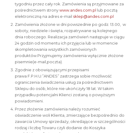
tygodniu przez cały rok. Zamówienia są przyjmowane za
pośrednictwem strony
www.andes.com.pl
lub pocztą
elektroniczną na adres e-mail
sklep@andes.com.pl
Zamówienia złożone w dni powszednie po godz. 13.00, w
soboty, niedziele i święta, rozpatrywane są kolejnego
dnia roboczego. Realizacja zamówień następuje w ciągu
24 godzin od momentu ich przyjęcia lub w momencie
skompletowania wszystkich zamówionych
produktów.Przyjmujemy zamówienia wyłącznie złożone
pisemnie(e-mail,poczta).
Zgodnie z obowiązującymi przepisami
prawa F.P.H.U.”ANDES” zastrzega sobie możliwość
ograniczenia świadczenia usług za pośrednictwem
Sklepu do osób, które nie ukończyły 18 lat. W takim
przypadku potencjalni Klienci zostaną o powyższym
powiadomieni.
Przez złożenie zamówienia należy rozumieć
oświadczenie woli Klienta, zmierzające bezpośrednio do
zawarcia Umowy sprzedaży, określające w szczególności
rodzaj i liczbę Towaru czyli dodanie do Koszyka