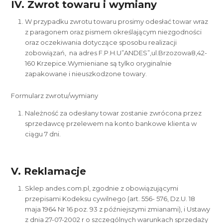
IV. Zwrot towaru i wymiany
W przypadku zwrotu towaru prosimy odesłać towar wraz
z paragonem oraz pismem określającym niezgodności
oraz oczekiwania dotyczące sposobu realizacji
zobowiązań, na adres F.P.H.U”ANDES”,ul.Brzozowa8,42-
160 Krzepice.Wymieniane są tylko oryginalnie
zapakowane i nieuszkodzone towary.
Formularz zwrotu/wymiany
Należność za odesłany towar zostanie zwrócona przez
sprzedawcę przelewem na konto bankowe klienta w
ciągu 7 dni.
V. Reklamacje
Sklep andes.com.pl, zgodnie z obowiązującymi
przepisami Kodeksu cywilnego (art. 556- 576, Dz.U. 18
maja 1964 Nr 16 poz. 93 z późniejszymi zmianami), i Ustawy
z dnia 27-07-2002 r o szczególnych warunkach sprzedaży