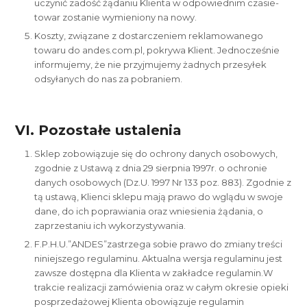
uczynić zadość żądaniu Klienta w odpowiednim czasie-
towar zostanie wymieniony na nowy.
Koszty, związane z dostarczeniem reklamowanego
towaru do andes.com.pl, pokrywa Klient. Jednocześnie
informujemy, że nie przyjmujemy żadnych przesyłek
odsyłanych do nas za pobraniem.
VI. Pozostałe ustalenia
Sklep zobowiązuje się do ochrony danych osobowych,
zgodnie z Ustawą z dnia 29 sierpnia 1997r. o ochronie
danych osobowych (Dz.U. 1997 Nr 133 poz. 883). Zgodnie z
tą ustawą, Klienci sklepu mają prawo do wglądu w swoje
dane, do ich poprawiania oraz wniesienia żądania, o
zaprzestaniu ich wykorzystywania.
F.P.H.U.”ANDES”zastrzega sobie prawo do zmiany treści
niniejszego regulaminu. Aktualna wersja regulaminu jest
zawsze dostępna dla Klienta w zakładce regulamin.W
trakcie realizacji zamówienia oraz w całym okresie opieki
posprzedażowej Klienta obowiązuje regulamin