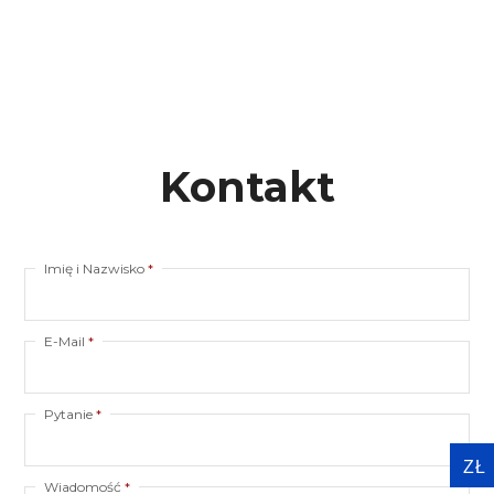
Kontakt
Imię i Nazwisko
*
E-Mail
*
Pytanie
*
ZŁ
Wiadomość
*