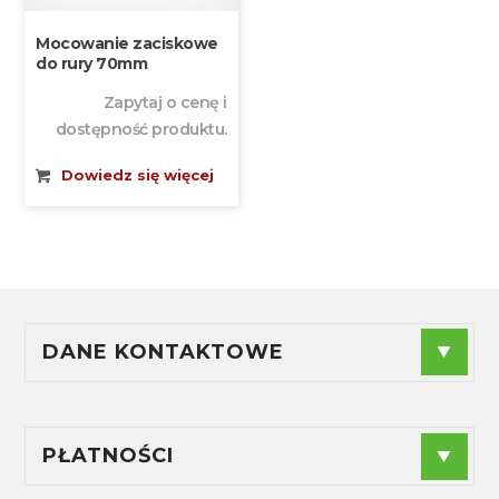
Mocowanie zaciskowe
do rury 70mm
Zapytaj o cenę i
dostępność produktu.
Dowiedz się więcej
DANE KONTAKTOWE
F.P.H.U."ANDES" - Agnieszka Radzioch
NIP
: 574-188-44-89
Sprzedaż:
+48 880 240 955
PŁATNOŚCI
Serwis:
+48 889 842 104
ul. Brzozowa 8, 42-160 Krzepice