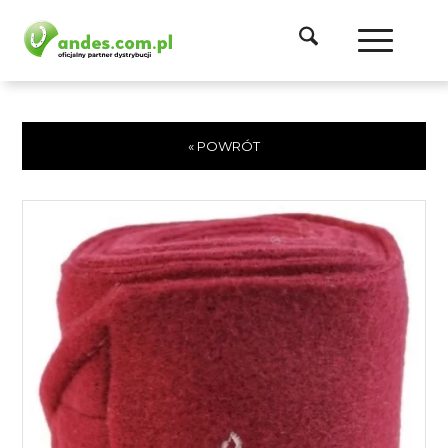
« POWRÓT