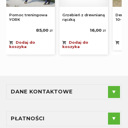
Pomoc treningowa
Grzebień z drewnianą
Derka
YORK
rączką
10-D
85,00
16,00
zł
zł
Dodaj do
Dodaj do
Wy
koszyka
koszyka
DANE KONTAKTOWE
F.P.H.U."ANDES" - Agnieszka Radzioch
NIP
: 574-188-44-89
Sprzedaż:
+48 880 240 955
PŁATNOŚCI
Serwis:
+48 889 842 104
ul. Brzozowa 8, 42-160 Krzepice