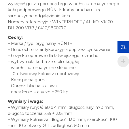
wykręcić go. Za pomocą tego w pełni automatycznego
koła podporowego BÜNTE korby uruchamiają
samoczynne odgałęzienie koła.
Numery referencyjne WINTERHOFF / AL-KO: VK 60-
BH-200 VBB / 6410/1860670
Cechy:
– Marka / typ: oryginalny BÜNTE
ZŁ
– Rura: ochrona antykorozyjna poprzez cynkowanie
– Łożysko oporowe dla łatwiejszego rozruchu
– wytrzymała korba ze stali okrągłej
– w pełni automatyczne składanie
– 10-otworowy kołnierz montażowy
– Koło: pełna guma
– Obręcz: blacha stalowa
– obciążenie statyczne: 250 kg
Wymiary i waga:
– Wymiary rury: Ø 60 x 4 mm, długość rury: 470 mm,
długość toczenia: 235 + 235 mm
– Wymiary kołnierza: długość: 130 mm, szerokość: 100
mm, 10 x otwory Ø 11, odległość: 50 mm