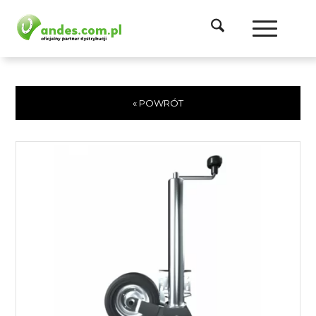
« POWRÓT