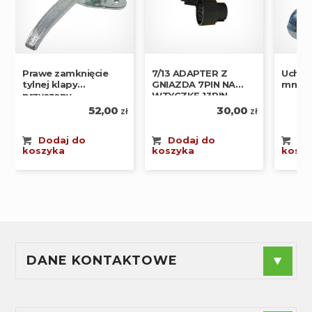
Prawe zamknięcie
7/13 ADAPTER Z
Ucho 
tylnej klapy
GNIAZDA 7PIN NA
mm M
przyczepy
WTYCZKĘ 13PIN
52,00
30,00
zł
zł
Dodaj do
Dodaj do
Do
koszyka
koszyka
koszy
DANE KONTAKTOWE
F.P.H.U."ANDES" - Agnieszka Radzioch
NIP
: 574-188-44-89