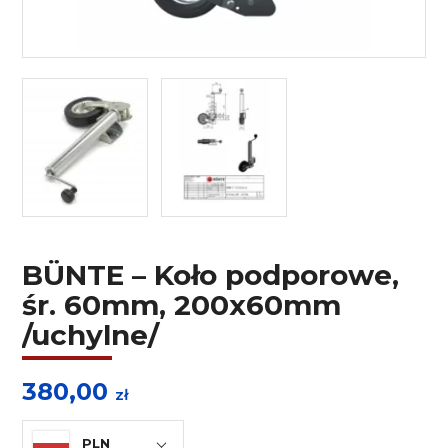
BÜNTE – Koło podporowe,
śr. 60mm, 200x60mm
/uchylne/
380,00
zł
PLN