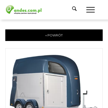
« POWRÓT