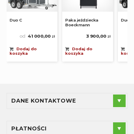
Duo C
Paka jeździecka
Duo R
Boeckmann
od
41 000,00
3 900,00
o
zł
zł
Dodaj do
Dodaj do
Do
koszyka
koszyka
koszy
DANE KONTAKTOWE
F.P.H.U."ANDES" - Agnieszka Radzioch
NIP
: 574-188-44-89
Sprzedaż:
+48 880 240 955
PŁATNOŚCI
Serwis:
+48 889 842 104