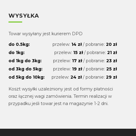
WYSYŁKA
Towar wysyłany jest kurierem DPD
do 0.5kg:
przelew:
14 zł
/ pobranie:
20 zł
do 1kg:
przelew:
15 zł
/ pobranie:
21 zł
od 1kg do 3kg:
przelew:
17 zł
/ pobranie:
23 zł
od 3kg do 5kg:
przelew:
19 zł
/ pobranie:
25 zł
od 5kg do 10kg:
przelew:
24 zł
/ pobranie:
29 zł
Koszt wysyłki uzależniony jest od formy płatności
oraz łącznej wagi zamówienia. Termin realizacji w
przypadku jeśli towar jest na magazynie 1-2 dni.