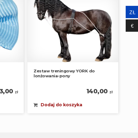
ZŁ
€‎
Zestaw treningowy YORK do
lonżowania-pony
13,00
140,00
zł
zł
Dodaj do koszyka