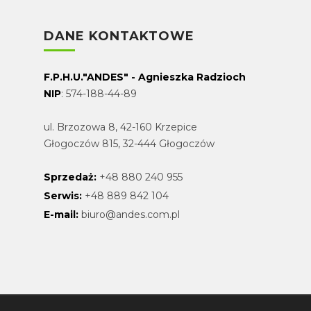
DANE KONTAKTOWE
F.P.H.U."ANDES" - Agnieszka Radzioch
NIP
: 574-188-44-89
ul. Brzozowa 8, 42-160 Krzepice
Głogoczów 815, 32-444 Głogoczów
Sprzedaż:
+48 880 240 955
Serwis:
+48 889 842 104
E-mail:
biuro@andes.com.pl