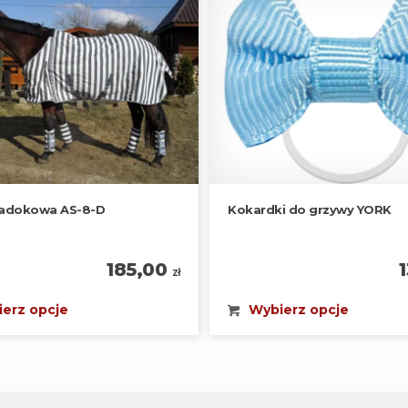
padokowa AS-8-D
Kokardki do grzywy YORK
185,00
zł
erz opcje
Wybierz opcje