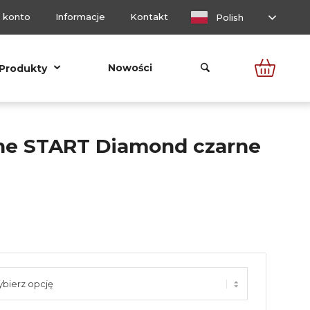
 konto
Informacje
Kontakt
Polish
Nowości
Produkty
ne START Diamond czarne