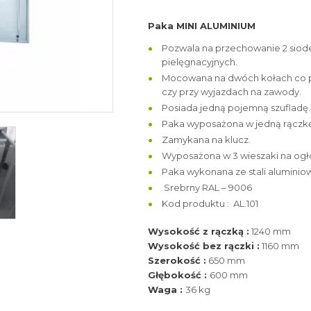
Paka MINI ALUMINIUM
Pozwala na przechowanie 2 siod
pielęgnacyjnych.
Mocowana na dwóch kołach co po
czy przy wyjazdach na zawody.
Posiada jedną pojemną szufladę.
Paka wyposażona w jedną rączkę
Zamykana na klucz.
Wyposażona w 3 wieszaki na ogł
Paka wykonana ze stali alumini
Srebrny RAL – 9006
Kod produktu : AL.101
Wysokość z rączką :
1240 mm
Wysokość bez rączki :
1160 mm
Szerokość :
650 mm
Głębokość :
600 mm
Waga :
36 kg