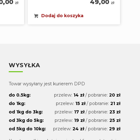
0,00
49,00
zł
zł
Dodaj do koszyka
WYSYŁKA
Towar wysyłany jest kurierem DPD
do 0.5kg:
przelew:
14 zł
/ pobranie:
20 zł
do 1kg:
przelew:
15 zł
/ pobranie:
21 zł
od 1kg do 3kg:
przelew:
17 zł
/ pobranie:
23 zł
od 3kg do 5kg:
przelew:
19 zł
/ pobranie:
25 zł
od 5kg do 10kg:
przelew:
24 zł
/ pobranie:
29 zł