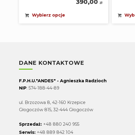
390,00
zł
Wybierz opcje
Wybi
DANE KONTAKTOWE
F.P.H.U."ANDES" - Agnieszka Radzioch
NIP
: 574-188-44-89
ul. Brzozowa 8, 42-160 Krzepice
Głogoczów 815, 32-444 Głogoczów
Sprzedaż:
+48 880 240 955
Serwis:
+48 889 842 104