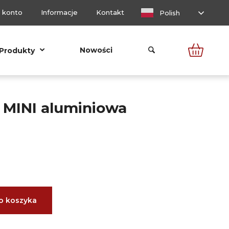
 konto
Informacje
Kontakt
Polish
Nowości
Produkty
 MINI aluminiowa
o koszyka