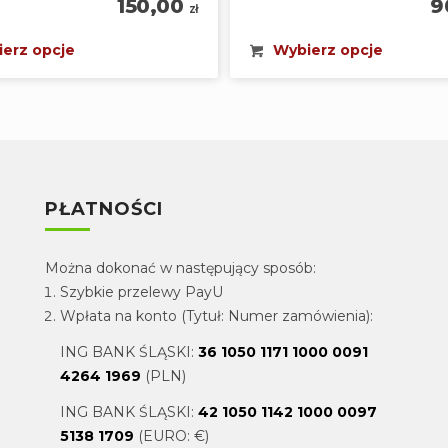
150,00
9
zł
erz opcje
Wybierz opcje
PŁATNOŚCI
Można dokonać w następujący sposób:
Szybkie przelewy PayU
Wpłata na konto (Tytuł: Numer zamówienia):
ING BANK ŚLĄSKI:
36 1050 1171 1000 0091
4264 1969
(PLN)
ING BANK ŚLĄSKI:
42 1050 1142 1000 0097
5138 1709
(EURO: €)