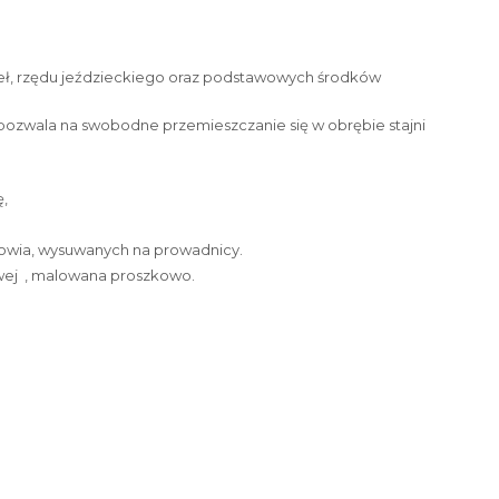
eł, rzędu jeździeckiego oraz podstawowych środków
zwala na swobodne przemieszczanie się w obrębie stajni
,
owia, wysuwanych na prowadnicy.
owej , malowana proszkowo.