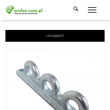
« POWRÓT