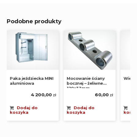
Podobne produkty
Mocowanie ściany
Wiesz
Paka jeździecka MINI
bocznej – żeliwne
aluminiowa
120x33mm
60,00
4 200,00
zł
zł
Dodaj do
Do
Dodaj do
koszyka
koszy
koszyka