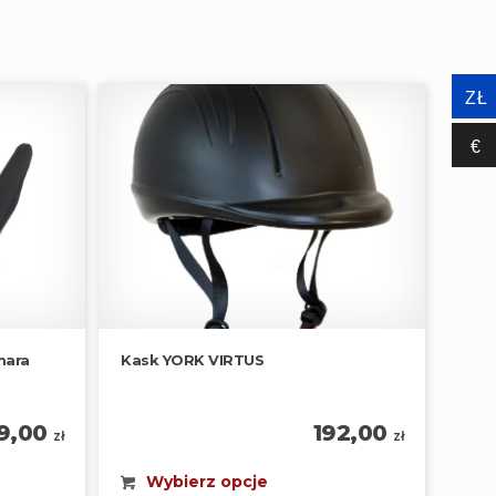
ZŁ
€‎
mara
Kask YORK VIRTUS
9,00
192,00
zł
zł
Wybierz opcje