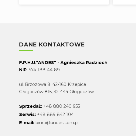
DANE KONTAKTOWE
F.P.H.U."ANDES" - Agnieszka Radzioch
NIP
: 574-188-44-89
ul. Brzozowa 8, 42-160 Krzepice
Głogoczów 815, 32-444 Głogoczów
Sprzedaż:
+48 880 240 955
Serwis:
+48 889 842 104
E-mail:
biuro@andes.com.pl