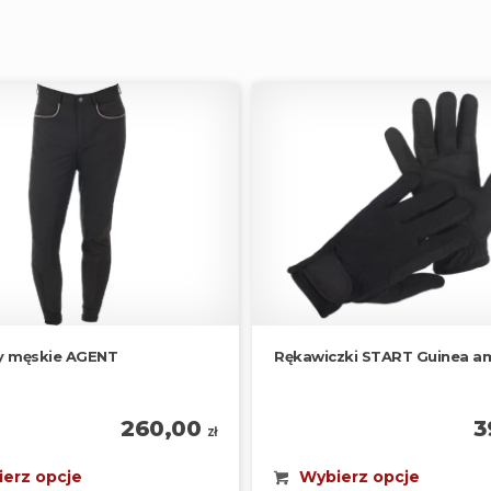
y męskie AGENT
Rękawiczki START Guinea a
260,00
3
zł
erz opcje
Wybierz opcje