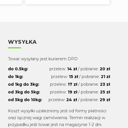
WYSYŁKA
Towar wysyłany jest kurierem DPD
do 0.5kg:
przelew:
14 zł
/ pobranie:
20 zł
do 1kg:
przelew:
15 zł
/ pobranie:
21 zł
od 1kg do 3kg:
przelew:
17 zł
/ pobranie:
23 zł
od 3kg do 5kg:
przelew:
19 zł
/ pobranie:
25 zł
od 5kg do 10kg:
przelew:
24 zł
/ pobranie:
29 zł
Koszt wysyłki uzależniony jest od formy płatności
oraz łącznej wagi zamówienia. Termin realizacji w
przypadku jeśli towar jest na magazynie 1-2 dni.