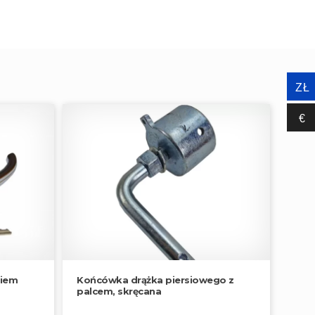
ZŁ
€‎
kiem
Końcówka drążka piersiowego z
palcem, skręcana