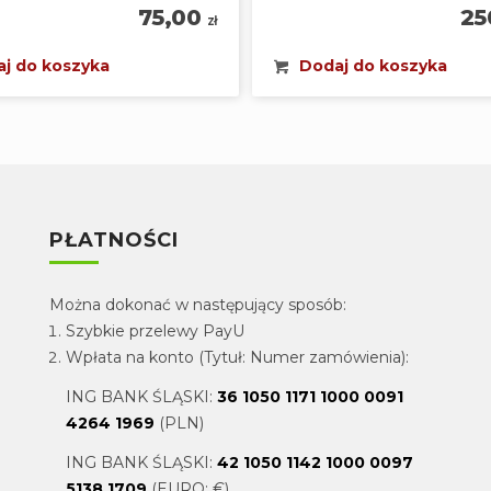
75,00
25
zł
j do koszyka
Dodaj do koszyka
PŁATNOŚCI
Można dokonać w następujący sposób:
Szybkie przelewy PayU
Wpłata na konto (Tytuł: Numer zamówienia):
ING BANK ŚLĄSKI:
36 1050 1171 1000 0091
4264 1969
(PLN)
ING BANK ŚLĄSKI:
42 1050 1142 1000 0097
5138 1709
(EURO: €)