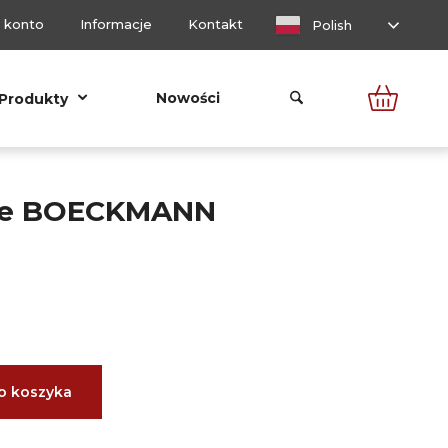
 konto
Informacje
Kontakt
Polish
Nowości
Produkty
we BOECKMANN
o koszyka