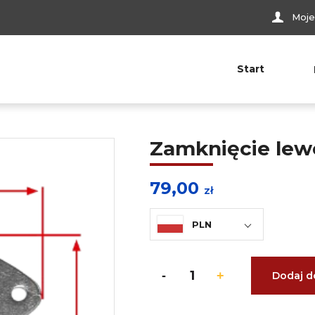
Moje
Start
Zamknięcie le
79,00
zł
PLN
Dodaj d