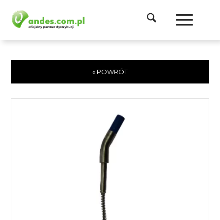
« POWRÓT