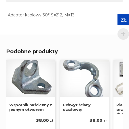
Adapter kablowy 30° S=212, M=13
ZŁ
Podobne produkty
Wspornik naścienny z
Uchwyt ściany
Pland
jednym otworem
działowej
przyc
dwuko
38,00
38,00
zł
zł