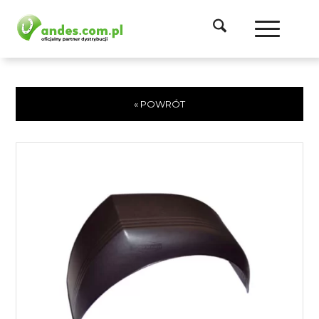
« POWRÓT