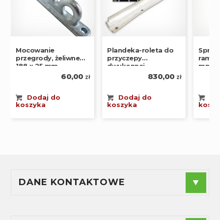
Mocowanie
Plandeka-roleta do
Spręż
przegrody, żeliwne
przyczepy
rampy 2
188 x 25 mm,
dwukonnej
mm F-
60,00
830,00
zł
zł
Dodaj do
Dodaj do
Do
koszyka
koszyka
koszy
DANE KONTAKTOWE
F.P.H.U."ANDES" - Agnieszka Radzioch
NIP
: 574-188-44-89
Sprzedaż:
+48 880 240 955