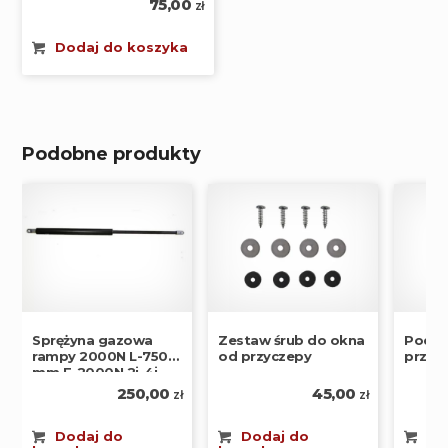
75,00
zł
Dodaj do koszyka
Podobne produkty
Sprężyna gazowa
Zestaw śrub do okna
Podus
rampy 2000N L-750
od przyczepy
przycz
mm F-2000N 2i-4i
250,00
45,00
zł
zł
Dodaj do
Dodaj do
Wy