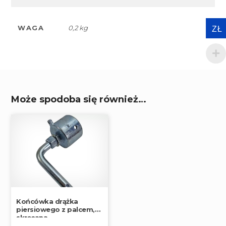
WAGA
0,2 kg
ZŁ
Może spodoba się również…
Końcówka drążka
piersiowego z palcem,
skręcana