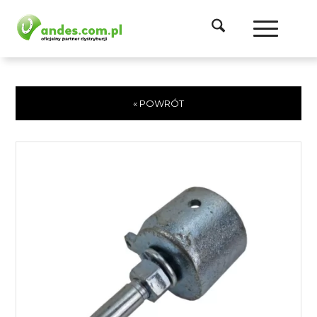
« POWRÓT