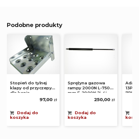
Podobne produkty
Stopień do tylnej
Adapt
Sprężyna gazowa
klapy od przyczepy
13PIN
rampy 2000N L-750
dla konia
7PIN
mm F-2000N 2i-4i
97,00
250,00
zł
zł
Dodaj do
Do
Dodaj do
koszyka
koszy
koszyka