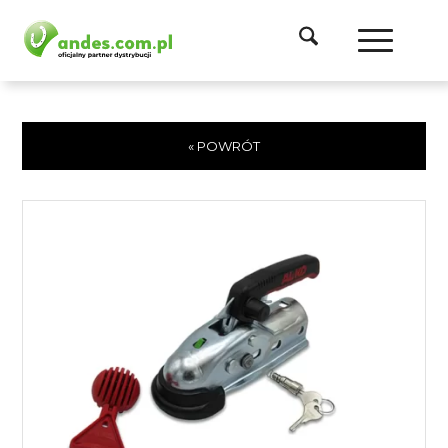
« POWRÓT