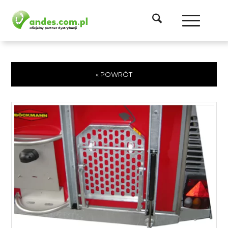
« POWRÓT