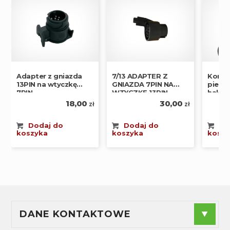
Adapter z gniazda
7/13 ADAPTER Z
Koncó
13PIN na wtyczkę
GNIAZDA 7PIN NA
piers
7PIN
WTYCZKĘ 13PIN
hakie
18,00
30,00
zł
zł
Dodaj do
Dodaj do
Do
koszyka
koszyka
koszy
DANE KONTAKTOWE